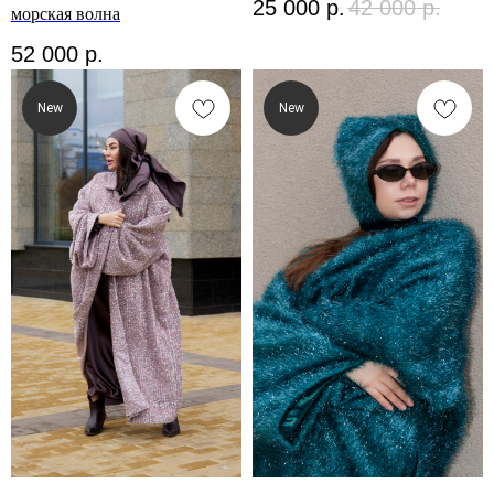
25 000
р.
42 000
р.
морская волна
52 000
р.
New
New