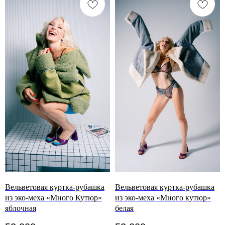
Вельветовая куртка-рубашка
Вельветовая куртка-рубашка
из эко-меха «Много Кутюр»
из эко-меха «Много кутюр»
яблочная
белая