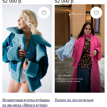
52 000
р.
52 000
р.
Вельветовая куртка-рубашка
Пальто на лео-подкладе
из эко-меха «Много кутюр»