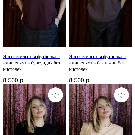
Энергетическая футболка с
Энергетическая футболка с
«мишенями» бургундия без
«мишенями» баклажан без
кисточек
кисточек
8 500
р.
8 500
р.