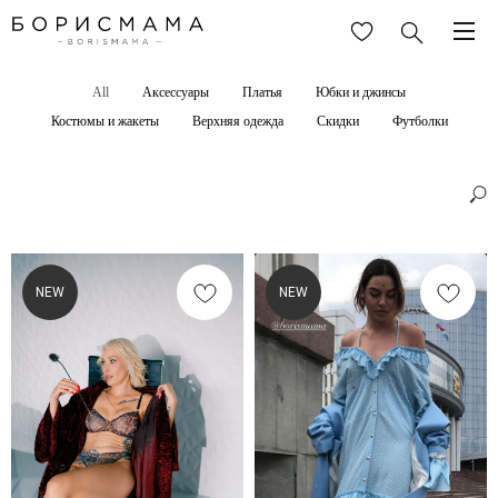
All
Аксессуары
Платья
Юбки и джинсы
Костюмы и жакеты
Верхняя одежда
Скидки
Футболки
NEW
NEW