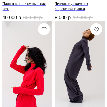
Пальто в пайетку пыльная
Чепчик с ушками из
роза
люрексной травки
40 000
р.
60 000
р.
8 000
р.
12 000
р.