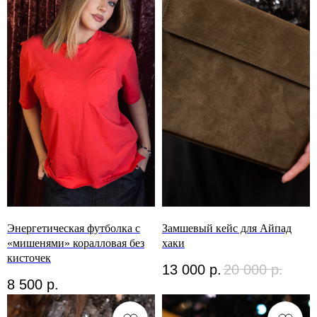
Энергетическая футболка с
Замшевый кейс для Айпад
«мишенями» коралловая без
хаки
кисточек
13 000
р.
20 000
р.
8 500
р.