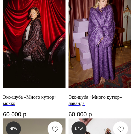
Эко-шуба «Много кутюр»
Эко-шуба «Много кутюр»
мокко
лаванда
60 000
р.
60 000
р.
NEW
NEW