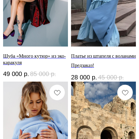
Шуба «Много кутюр» из эко-
Платье из штапеля с воланами
каракуля
Предзаказ!
49 000
р.
85 000
р.
28 000
р.
45 000
р.