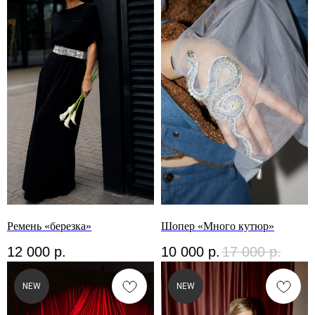
Ремень «березка»
Шопер «Много кутюр»
12 000
р.
10 000
р.
17 000
р.
NEW
NEW