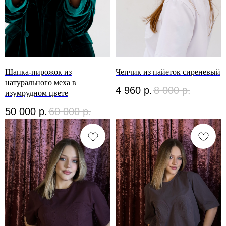
Шапка-пирожок из
Чепчик из пайеток сиреневый
натурального меха в
4 960
р.
8 000
р.
изумрудном цвете
50 000
р.
60 000
р.